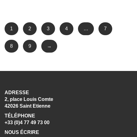
1
2
3
4
…
7
8
9
→
ADRESSE
2, place Louis Comte
42026 Saint Etienne
TÉLÉPHONE
+33 (0)4 77 49 73 00
NOUS ÉCRIRE