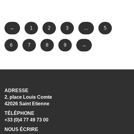
←
1
2
3
…
5
6
7
8
9
→
ADRESSE
2, place Louis Comte
42026 Saint Etienne
TÉLÉPHONE
+33 (0)4 77 49 73 00
NOUS ÉCRIRE