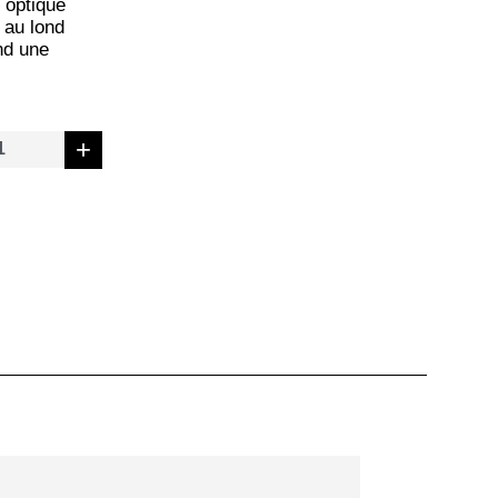
 optique
 au lond
nd une
é
+
IEUX
A
AIS