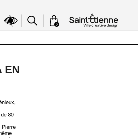
0
 EN
énieux,
 de 80
 Pierre
 même