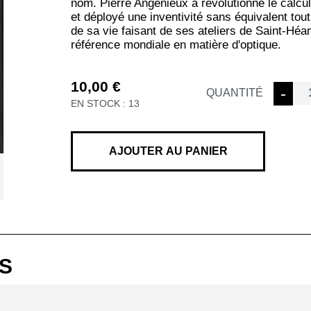
nom. Pierre Angénieux a révolutionné le calcul
et déployé une inventivité sans équivalent tout
de sa vie faisant de ses ateliers de Saint-Héa
référence mondiale en matière d'optique.
10,00
€
quantit
-
QUANTITÉ
EN STOCK : 13
de
ANGEN
CINEM
EN
AJOUTER AU PANIER
FRANC
S