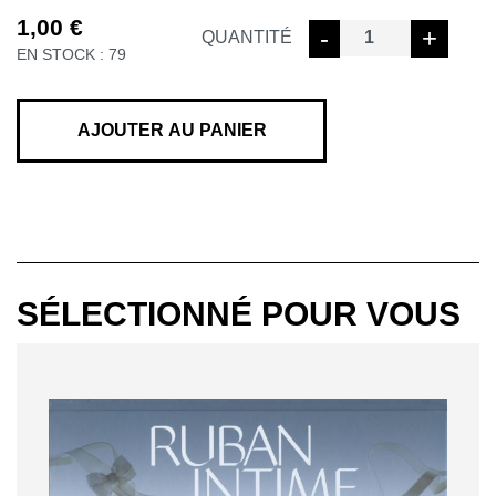
1,00
€
quantité
-
+
QUANTITÉ
EN STOCK : 79
de
ROYAUME
SANS
COULEURS
AJOUTER AU PANIER
SÉLECTIONNÉ POUR VOUS